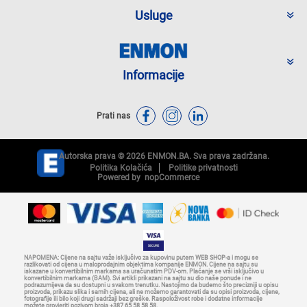
Usluge
Informacije
Prati nas
Autorska prava © 2026 ENMON.BA. Sva prava zadržana.
Politika Kolačića
Politike privatnosti
Powered by
nopCommerce
NAPOMENA: Cijene na sajtu važe isključivo za kupovinu putem WEB SHOP-a i mogu se
razlikovati od cijena u maloprodajnim objektima kompanije ENMON. Cijene na sajtu su
iskazane u konvertibilnim markama sa uračunatim PDV-om. Plaćanje se vrši isključivo u
konvertibilnim markama (BAM). Svi artikli prikazani na sajtu su dio naše ponude i ne
podrazumijeva da su dostupni u svakom trenutku. Nastojimo da budemo što precizniji u opisu
proizvoda, prikazu slika i samih cijena, ali ne možemo garantovati da su opisi proizvoda, cijene,
fotografije ili bilo koji drugi sadržaji bez greške. Raspoloživost robe i dodatne informacije
možete provjeriti pozivom broja +387 65 58 58 58.