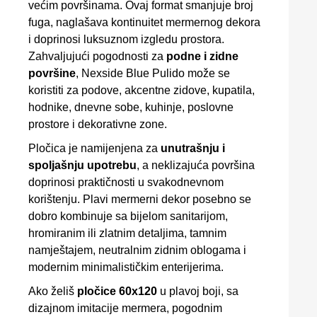
većim površinama. Ovaj format smanjuje broj
fuga, naglašava kontinuitet mermernog dekora
i doprinosi luksuznom izgledu prostora.
Zahvaljujući pogodnosti za
podne i zidne
površine
, Nexside Blue Pulido može se
koristiti za podove, akcentne zidove, kupatila,
hodnike, dnevne sobe, kuhinje, poslovne
prostore i dekorativne zone.
Pločica je namijenjena za
unutrašnju i
spoljašnju upotrebu
, a neklizajuća površina
doprinosi praktičnosti u svakodnevnom
korištenju. Plavi mermerni dekor posebno se
dobro kombinuje sa bijelom sanitarijom,
hromiranim ili zlatnim detaljima, tamnim
namještajem, neutralnim zidnim oblogama i
modernim minimalističkim enterijerima.
Ako želiš
pločice 60x120
u plavoj boji, sa
dizajnom imitacije mermera, pogodnim