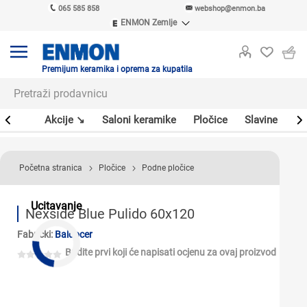
065 585 858
webshop@enmon.ba
ENMON Zemlje
ENMON SRB
ENMON BIH
ENMON HR
Premijum keramika i oprema za kupatila
ENMON MKD
leri
Akcije ↘
Saloni keramike
Pločice
Slavine
Sa
Početna stranica
Pločice
Podne pločice
Ucitavanje
Nexside Blue Pulido 60x120
Fabrički:
Baldocer
Budite prvi koji će napisati ocjenu za ovaj proizvod