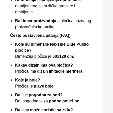
namijenjena za različite prostore i
ambijente.
Baldocer proizvodnja –
pločica poznatog
proizvođača keramike.
Često postavljena pitanja (FAQ):
Koje su dimenzije Nexside Blue Pulido
pločice?
Dimenzija pločice je
60x120 cm
.
Kakav dizajn ima ova pločica?
Pločica ima dizajn
imitacije mermera
.
Koje je boje?
Pločica je
plave boje
.
Da li je pogodna za pod?
Da, pogodna je za
podne površine
.
Da li se može koristiti na zidu?