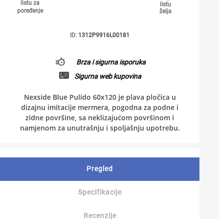
listu za
listu
poređenje
želja
ID:
1312P9916L00181
Brza i sigurna isporuka
Sigurna web kupovina
Nexside Blue Pulido 60x120 je plava pločica u
dizajnu imitacije mermera, pogodna za podne i
zidne površine, sa neklizajućom površinom i
namjenom za unutrašnju i spoljašnju upotrebu.
Pregled
Specifikacije
Recenzije