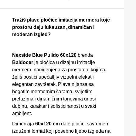
Tražiš plave pločice imitacija mermera koje
prostoru daju luksuzan, dinamičan i
moderan izgled?
Nexside Blue Pulido 60x120
brenda
Baldocer
je pločica u dizajnu imitacije
mermera, namijenjena za prostore u kojima
želiš postići upečatljiv vizuelni efekat i
elegantan završetak. Plava nijansa sa
bogatim mermernim šarama, svijetlim
prelazima i dinamičnim tonovima unosi
dubinu, karakter i sofisticiranost u svaki
ambijent.
Dimenzija
60x120 cm
daje pločici savremen
izduženi format koji posebno lijepo izgleda na