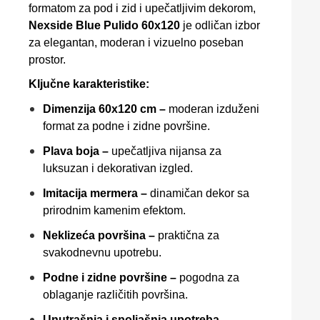
formatom za pod i zid i upečatljivim dekorom,
Nexside Blue Pulido 60x120
je odličan izbor
za elegantan, moderan i vizuelno poseban
prostor.
Ključne karakteristike:
Dimenzija 60x120 cm –
moderan izduženi
format za podne i zidne površine.
Plava boja –
upečatljiva nijansa za
luksuzan i dekorativan izgled.
Imitacija mermera –
dinamičan dekor sa
prirodnim kamenim efektom.
Neklizeća površina –
praktična za
svakodnevnu upotrebu.
Podne i zidne površine –
pogodna za
oblaganje različitih površina.
Unutrašnja i spoljašnja upotreba –