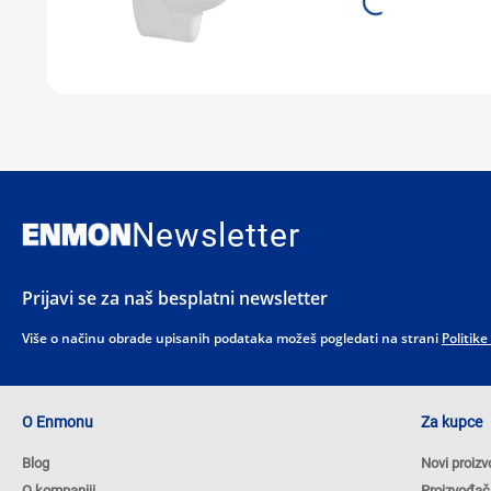
Newsletter
Prijavi se za naš besplatni newsletter
Više o načinu obrade upisanih podataka možeš pogledati na strani
Politike
O Enmonu
Za kupce
Blog
Novi proizv
O kompaniji
Proizvođač