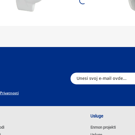
 Privatnosti
Usluge
odi
Enmon projekti
i
Usluge