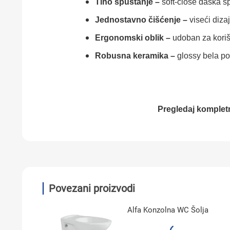
Tiho spuštanje –
soft-close daska s
Jednostavno čišćenje –
viseći diza
Ergonomski oblik –
udoban za koriš
Robusna keramika –
glossy bela po
Pregledaj komplet
Povezani proizvodi
Alfa Konzolna WC Šolja