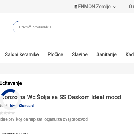
ENMON Zemlje
O
ENMON SRB
ENMON BIH
ENMON HR
ENMON MKD
Saloni keramike
Pločice
Slavine
Sanitarije
Kade
Ucitavanje
Konzolna Wc Šolja sa SS Daskom Ideal mood
brički:
Ideal Standard
dite prvi koji će napisati ocjenu za ovaj proizvod