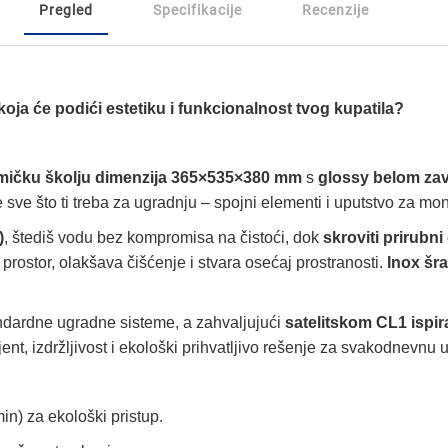
Pregled
Specifikacije
Recenzije
ja će podići estetiku i funkcionalnost tvog kupatila?
mičku školju dimenzija 365×535×380 mm
s
glossy belom za
 sve što ti treba za ugradnju – spojni elementi i uputstvo za mo
)
, štediš vodu bez kompromisa na čistoći, dok
skroviti prirubni
rostor, olakšava čišćenje i stvara osećaj prostranosti.
Inox šra
dardne ugradne sisteme, a zahvaljujući
satelitskom CL1 ispir
t, izdržljivost i ekološki prihvatljivo rešenje za svakodnevnu 
in) za ekološki pristup.