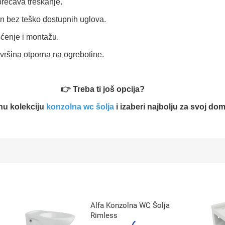
prečava treskanje.
jn bez teško dostupnih uglova.
ćenje i montažu.
vršina otporna na ogrebotine.
👉 Treba ti još opcija?
nu kolekciju
konzolna wc šolja
i izaberi najbolju za svoj dom
Alfa Konzolna WC Šolja
Rimless