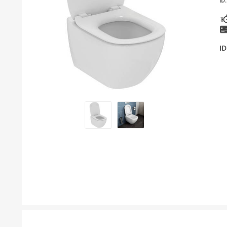
ID:
KUPATILSKI NAMJEŠTAJ I OGLEDALA
BOJLERI
I
LAJSNE ZA PLOČICE
MATERIJALI ZA KERAMIČARSKE RADOVE
ALATI ZA KERAMIKU
ODVOD VODE
KUPATILSKA GALANTERIJA
SVI PROIZVODI