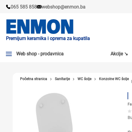
065 585 858
webshop@enmon.ba
Premijum keramika i oprema za kupatila
Web shop - prodavnica
Akcije ↘
AKCIJE ↘
Početna stranica
Sanitarije
WC šolje
Konzolne WC šolje
PLOČICE
SLAVINE
Fa
KADE I TUŠ KABINE
SANITARIJE
Bu
TUŠEVI