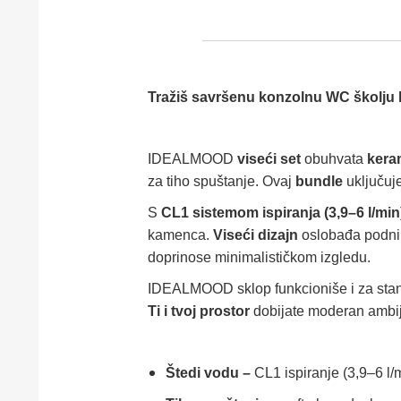
Tražiš savršenu konzolnu WC školju ko
IDEALMOOD
viseći set
obuhvata
kera
za tiho spuštanje. Ovaj
bundle
uključuje
S
CL1 sistemom ispiranja (3,9–6 l/min
kamenca.
Viseći dizajn
oslobađa podni p
doprinose minimalističkom izgledu.
IDEALMOOD sklop funkcioniše i za stan
Ti i tvoj prostor
dobijate moderan ambijen
Štedi vodu –
CL1 ispiranje (3,9–6 l/m