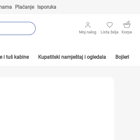
 nama
Plaćanje
Isporuka
Moj nalog
Lista želja
Korpa
 i tuš kabine
Kupatilski namještaj i ogledala
Bojleri