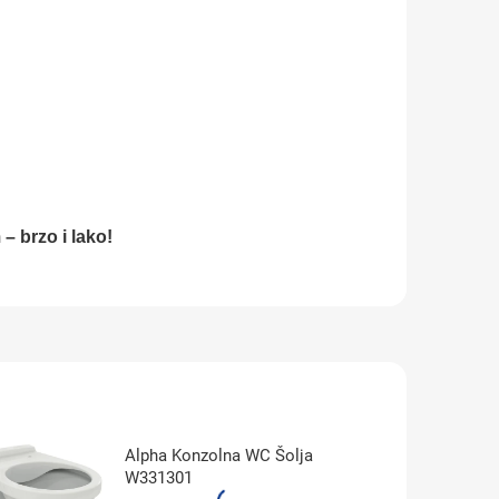
 – brzo i lako!
Alpha Konzolna WC Šolja
W331301