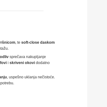
vršnicom
, te
soft-close daskom
ntažu.
 odliv
sprečava nakupljanje
fovi
i
skriveni okovi
dodatno
anju
, uspešno uklanja nečistoće.
upotrebu.