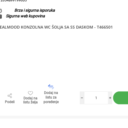
2054B991990DJ
Brza i sigurna isporuka
Sigurna web kupovina
DEALMOOD KONZOLNA WC ŠOLJA SA SS DASKOM - T466501
Dodaj na
listu za
Dodaj na
h
i
Podeli
poređenje
listu želja