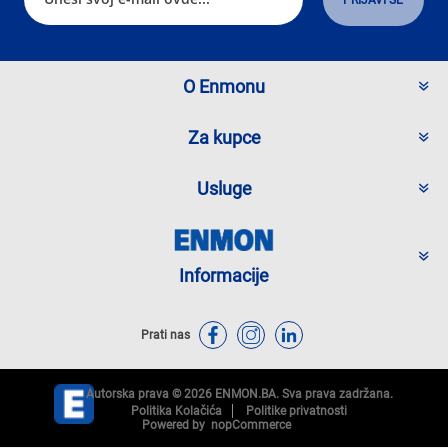
O Enmonu
Za kupce
Usluge
Informacije
Prati nas
Autorska prava © 2026 ENMON.BA. Sva prava zadržana.
Politika Kolačića
Politike privatnosti
Powered by
nopCommerce