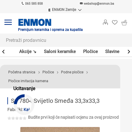
065 585 858
webshop@enmon.ba
ENMON Zemlje
ENMON SRB
ENMON BIH
ENMON HR
Premijum keramika i oprema za kupatila
ENMON MKD
leri
Akcije ↘
Saloni keramike
Pločice
Slavine
Sa
Početna stranica
Pločice
Podne pločice
Pločice imitacija kamena
Ucitavanje
Sp 7804 Svijetlo Smeđa 33,3x33,3
Fabrički:
Kai
Budite prvi koji će napisati ocjenu za ovaj proizvod