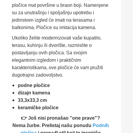
pločice mat površine u braon boji. Namenjene
su za unutrašnju i spoljašnju upotrebu i
jedinstven izgled će imati na terasama i
balkonima. Pločice su imitacija kamena.
Ukoliko želite modernizovati vaše kupatilo,
terasu, kuhinju ili dvorište, razmislite o
postavljanju ovih pločica. Sa svojim
elegantnim izgledom i praktičnim
karakteristikama, ove pločice će vam pružiti
dugotrajno zadovoljstvo.
podne pločice
dizajn kamena
33,3x33,3 cm
keramičke pločice
👉 Još nisi pronašao "one prave"?
Nema žurbe. Prelistaj našu ponudu
Podnih
pločica
i pronađi stil koji te inspiriše