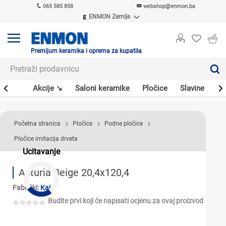
065 585 858
webshop@enmon.ba
ENMON Zemlje
ENMON SRB
ENMON BIH
ENMON HR
Premijum keramika i oprema za kupatila
ENMON MKD
leri
Akcije ↘
Saloni keramike
Pločice
Slavine
Sa
Početna stranica
Pločice
Podne pločice
Pločice imitacija drveta
Ucitavanje
Asturia Beige 20,4x120,4
Fabrički:
Kai
Budite prvi koji će napisati ocjenu za ovaj proizvod