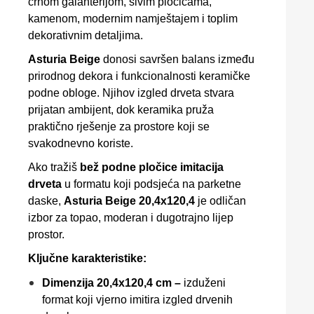
crnom galanterijom, sivim pločicama,
kamenom, modernim namještajem i toplim
dekorativnim detaljima.
Asturia Beige
donosi savršen balans između
prirodnog dekora i funkcionalnosti keramičke
podne obloge. Njihov izgled drveta stvara
prijatan ambijent, dok keramika pruža
praktično rješenje za prostore koji se
svakodnevno koriste.
Ako tražiš
bež podne pločice imitacija
drveta
u formatu koji podsjeća na parketne
daske,
Asturia Beige 20,4x120,4
je odličan
izbor za topao, moderan i dugotrajno lijep
prostor.
Ključne karakteristike:
Dimenzija 20,4x120,4 cm –
izduženi
format koji vjerno imitira izgled drvenih