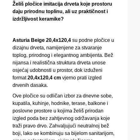
Želiš pločice imitacija drveta koje prostoru
daju prirodnu toplinu, ali uz praktičnost i
izdržljivost keramike?
Asturia Beige 20,4x120,4
su podne pločice u
dizajnu drveta, namijenjene za stvaranje
toplog, prirodnog i elegantnog ambijenta. Bež
nijansa i realistična struktura drveta unose
osjećaj udobnosti u prostor, dok izduženi
format
20,4x120,4 cm
vjerno prati izgled
drvenih dasaka.
Ove pločice su odličan izbor za dnevne sobe,
kupatila, kuhinje, hodnike, terase, balkone i
poslovne prostore u kojima želiš prirodan
izgled poda bez zahtjevnog održavanja koje
traži pravo drvo. Zahvaljujući neutralnoj bež
boji, lako se kombinuju sa bijelom sanitarijom,