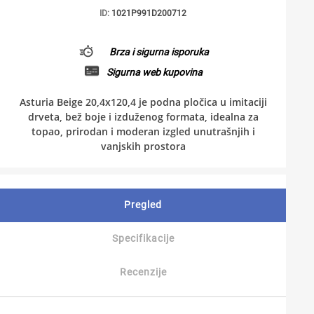
ID:
1021P991D200712
Brza i sigurna isporuka
Sigurna web kupovina
Asturia Beige 20,4x120,4 je podna pločica u imitaciji
drveta, bež boje i izduženog formata, idealna za
topao, prirodan i moderan izgled unutrašnjih i
vanjskih prostora
Pregled
Specifikacije
Recenzije