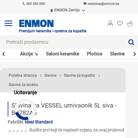
065 585 858
webshop@enmon.ba
ENMON Zemlje
ENMON SRB
ENMON BIH
ENMON HR
Premijum keramika i oprema za kupatila
ENMON MKD
leri
Akcije ↘
Saloni keramike
Pločice
Slavine
Sa
Početna stranica
Slavine
Slavine za kupatilo
Slavine za lavabo
Ucitavanje
Slavina za VESSEL umivaonik 5L siva -
BC782A5
Fabrički:
Ideal Standard
Budite prvi koji će napisati ocjenu za ovaj proizvod