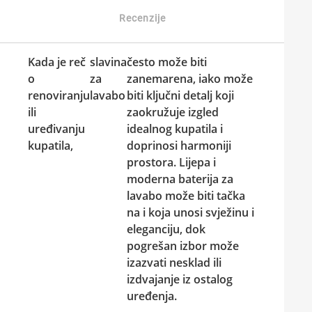
Recenzije
Kada je reč
slavina
često može biti
o
za
zanemarena, iako može
renoviranju
lavabo
biti ključni detalj koji
ili
zaokružuje izgled
uređivanju
idealnog kupatila i
kupatila,
doprinosi harmoniji
prostora. Lijepa i
moderna baterija za
lavabo može biti tačka
na i koja unosi svježinu i
eleganciju, dok
pogrešan izbor može
izazvati nesklad ili
izdvajanje iz ostalog
uređenja.