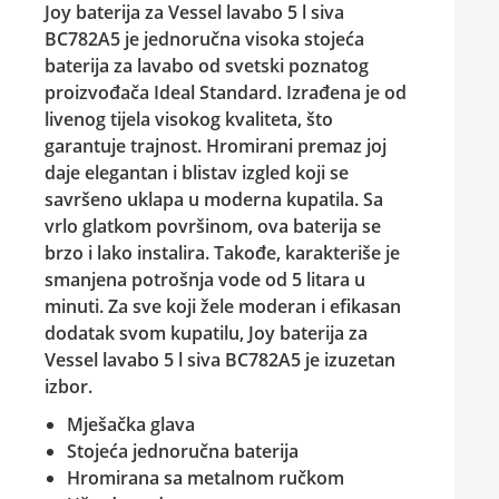
Joy baterija za Vessel lavabo
5 l siva
BC782A5 je jednoručna visoka stojeća
baterija za lavabo od svetski poznatog
proizvođača Ideal Standard. Izrađena je od
livenog tijela visokog kvaliteta, što
garantuje trajnost. Hromirani premaz joj
daje elegantan i blistav izgled koji se
savršeno uklapa u moderna kupatila. Sa
vrlo glatkom površinom, ova baterija se
brzo i lako instalira. Takođe, karakteriše je
smanjena potrošnja vode od 5 litara u
minuti. Za sve koji žele moderan i efikasan
dodatak svom kupatilu, Joy baterija za
Vessel lavabo 5 l siva BC782A5 je izuzetan
izbor.
Mješačka glava
Stojeća jednoručna baterija
Hromirana sa metalnom ručkom