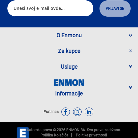
O Enmonu
Za kupce
Usluge
Informacije
Prati nas
Autorska prava © 2026 ENMON.BA. Sva prava zadržana.
Politika Kolačića
Politike privatnosti