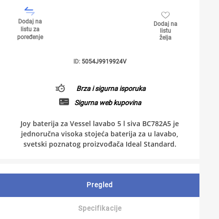
Dodaj na
Dodaj na
listu za
listu
poređenje
želja
ID:
5054J9919924V
Brza i sigurna isporuka
Sigurna web kupovina
Joy baterija za Vessel lavabo 5 l siva BC782A5 je
jednoručna visoka stojeća baterija za u lavabo,
svetski poznatog proizvođača Ideal Standard.
Pregled
Specifikacije