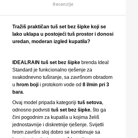
Recenzije
Tražiš praktičan tuš set bez šipke koji se
lako uklapa u postojeći tuš prostor i donosi
uredan, moderan izgled kupatila?
IDEALRAIN tuš set bez šipke
brenda Ideal
Standard je funkcionalno rješenje za
svakodnevno tuširanje, sa završnom obradom
u
hrom boji
i protokom vode od
8 l/min pri 3
bara
.
Ovaj model pripada kategoriji
tuš setova
,
odnosno podvrsti
tuš set bez šipke
, što ga
čini pogodnim za kupatila u kojima želiš
jednostavnije i diskretnije rješenje. Svijetli
hrom završni sloj dobro se kombinuje sa