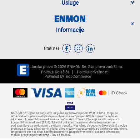
Usluge
Informacije
Prati nas
Autorska prava © 2026 ENMON.BA. Sva prava zadržana.
Politika Kolačića
Politike privatnosti
Powered by
nopCommerce
NAPOMENA: Cijene na sajtu važe isključivo za kupovinu putem WEB SHOP-a i mogu se
razlikovati od cijena u maloprodajnim objektima kompanije ENMON. Cijene na sajtu su
iskazane u konvertibilnim markama sa uračunatim PDV-om. Plaćanje se vrši isključivo u
konvertibilnim markama (BAM). Svi artikli prikazani na sajtu su dio naše ponude i ne
podrazumijeva da su dostupni u svakom trenutku. Nastojimo da budemo što precizniji u opisu
proizvoda, prikazu slika i samih cijena, ali ne možemo garantovati da su opisi proizvoda, cijene,
fotografije ili bilo koji drugi sadržaji bez greške. Raspoloživost robe i dodatne informacije
možete provjeriti pozivom broja +387 65 58 58 58.