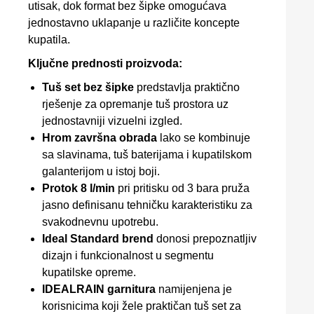
utisak, dok format bez šipke omogućava
jednostavno uklapanje u različite koncepte
kupatila.
Ključne prednosti proizvoda:
Tuš set bez šipke
predstavlja praktično
rješenje za opremanje tuš prostora uz
jednostavniji vizuelni izgled.
Hrom završna obrada
lako se kombinuje
sa slavinama, tuš baterijama i kupatilskom
galanterijom u istoj boji.
Protok 8 l/min
pri pritisku od 3 bara pruža
jasno definisanu tehničku karakteristiku za
svakodnevnu upotrebu.
Ideal Standard brend
donosi prepoznatljiv
dizajn i funkcionalnost u segmentu
kupatilske opreme.
IDEALRAIN garnitura
namijenjena je
korisnicima koji žele praktičan tuš set za