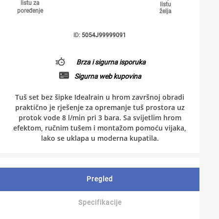
listu za
listu
poređenje
želja
ID:
5054J99999091
Brza i sigurna isporuka
Sigurna web kupovina
Tuš set bez šipke Idealrain u hrom završnoj obradi
praktično je rješenje za opremanje tuš prostora uz
protok vode 8 l/min pri 3 bara. Sa svijetlim hrom
efektom, ručnim tušem i montažom pomoću vijaka,
lako se uklapa u moderna kupatila.
Pregled
Specifikacije