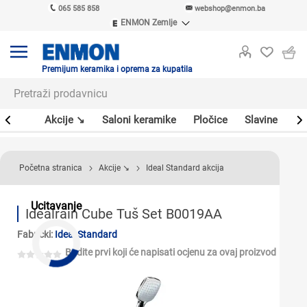
065 585 858
webshop@enmon.ba
ENMON Zemlje
ENMON SRB
ENMON BIH
ENMON HR
Premijum keramika i oprema za kupatila
ENMON MKD
leri
Akcije ↘
Saloni keramike
Pločice
Slavine
Sa
Početna stranica
Akcije ↘
Ideal Standard akcija
Ucitavanje
Idealrain Cube Tuš Set B0019AA
Fabrički:
Ideal Standard
Budite prvi koji će napisati ocjenu za ovaj proizvod