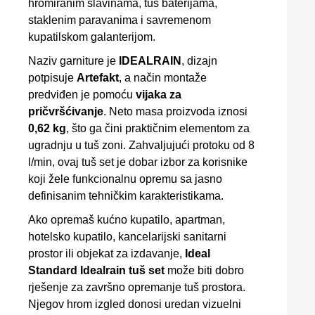
hromiranim slavinama, tuš baterijama,
staklenim paravanima i savremenom
kupatilskom galanterijom.
Naziv garniture je
IDEALRAIN
, dizajn
potpisuje
Artefakt
, a način montaže
predviđen je pomoću
vijaka za
pričvršćivanje
. Neto masa proizvoda iznosi
0,62 kg
, što ga čini praktičnim elementom za
ugradnju u tuš zoni. Zahvaljujući protoku od 8
l/min, ovaj tuš set je dobar izbor za korisnike
koji žele funkcionalnu opremu sa jasno
definisanim tehničkim karakteristikama.
Ako opremaš kućno kupatilo, apartman,
hotelsko kupatilo, kancelarijski sanitarni
prostor ili objekat za izdavanje,
Ideal
Standard Idealrain tuš set
može biti dobro
rješenje za završno opremanje tuš prostora.
Njegov hrom izgled donosi uredan vizuelni