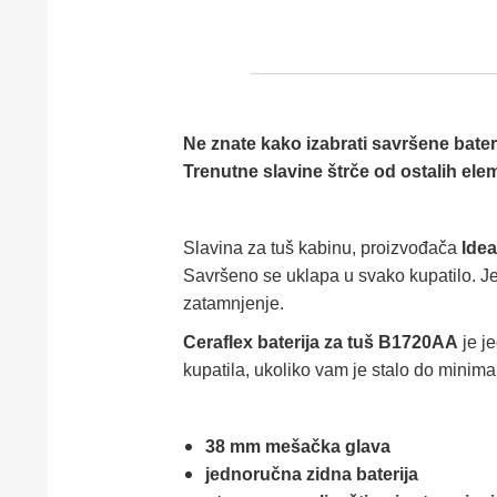
Ne znate kako izabrati savršene bater
Trenutne slavine štrče od ostalih ele
Slavina za tuš kabinu, proizvođača
Idea
Savršeno se uklapa u svako kupatilo. Jedn
zatamnjenje.
Ceraflex baterija za tuš B1720AA
je j
kupatila, ukoliko vam je stalo do minimal
38 mm mešačka glava
jednoručna zidna baterija