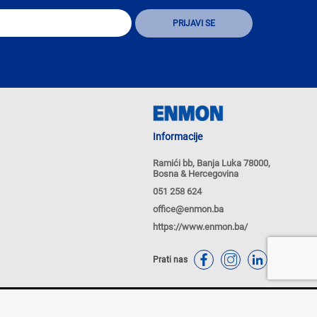
Informacije
Ramići bb, Banja Luka 78000,
Bosna & Hercegovina
051 258 624
office@enmon.ba
https://www.enmon.ba/
Prati nas
tika Kolačića
Politike privatnosti
Powered by
nopCommerce