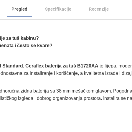
Pregled
Specifikacije
Recenzije
ije za tuš kabinu?
menata i često se kvare?
l Standard
,
Ceraflex baterija za tuš B1720AA
je lijepa, moder
ostavna za instaliranje i korišćenje, a kvalitetna izrada i dizaj
ednoručna zidna baterija sa 38 mm mešačkom glavom. Pogodna k
ističkog izgleda i dobrog organizovanja prostora. Instalira se n