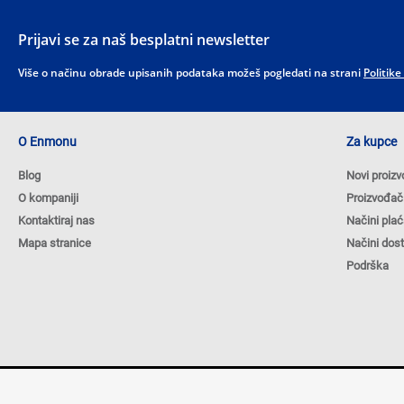
Prijavi se za naš besplatni newsletter
Više o načinu obrade upisanih podataka možeš pogledati na strani
Politike
O Enmonu
Za kupce
Blog
Novi proizv
O kompaniji
Proizvođač
Kontaktiraj nas
Načini plać
Mapa stranice
Načini dos
Podrška
Autorska prava © 2026 ENMON.BA. Sva prava zadržana.