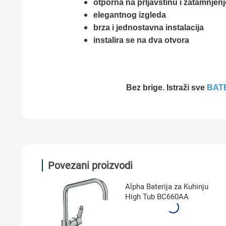
otporna na prljavštinu i zatamnjenj
elegantnog izgleda
brza i jednostavna instalacija
instalira se na dva otvora
Bez brige. Istraži sve
BATE
Povezani proizvodi
Alpha Baterija za Kuhinju
High Tub BC660AA