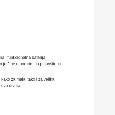
na i funkcionalna baterija.
n je čine otpornom na prljavštinu i
ako za mala, tako i za velika
a dva otvora.