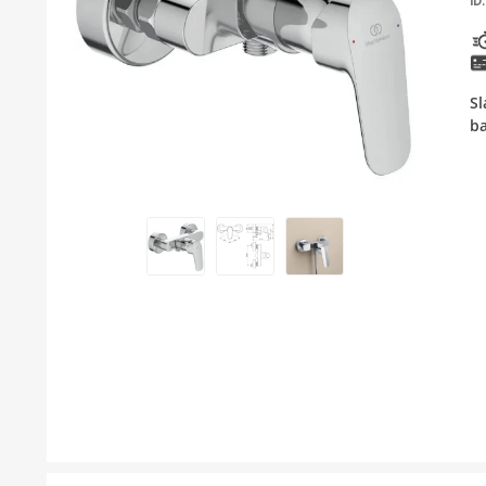
ID:
KUPATILSKI NAMJEŠTAJ I OGLEDALA
BOJLERI
Sl
LAJSNE ZA PLOČICE
ba
MATERIJALI ZA KERAMIČARSKE RADOVE
ALATI ZA KERAMIKU
ODVOD VODE
KUPATILSKA GALANTERIJA
SVI PROIZVODI