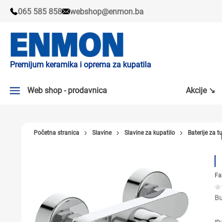
065 585 858
webshop@enmon.ba
Premijum keramika i oprema za kupatila
Web shop - prodavnica
Akcije ↘
AKCIJE ↘
Početna stranica
Slavine
Slavine za kupatilo
Baterije za t
PLOČICE
SLAVINE
Fa
KADE I TUŠ KABINE
SANITARIJE
Bu
TUŠEVI