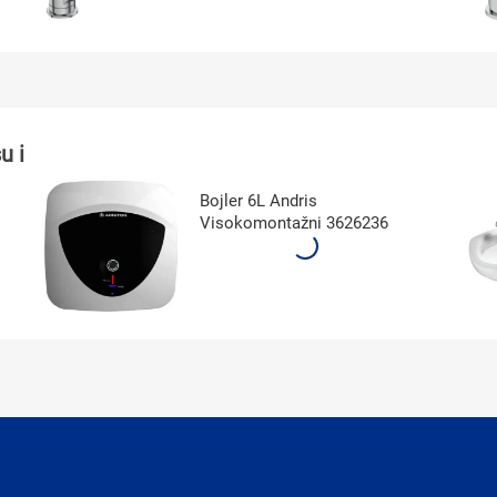
u i
Bojler 6L Andris
Visokomontažni 3626236