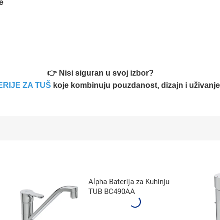
e
👉 Nisi siguran u svoj izbor?
RIJE ZA TUŠ
koje kombinuju pouzdanost, dizajn i uživan
Alpha Baterija za Kuhinju
TUB BC490AA