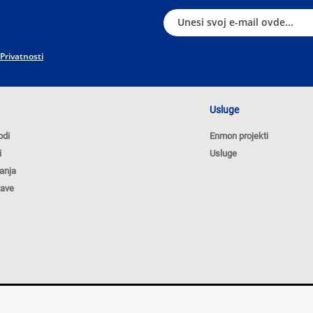
 Privatnosti
Usluge
odi
Enmon projekti
i
Usluge
anja
tave
Poli