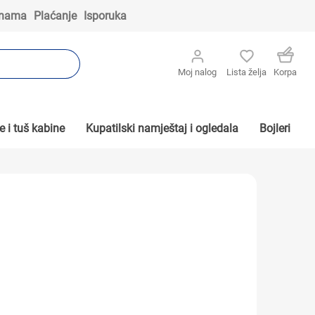
 nama
Plaćanje
Isporuka
Moj nalog
Lista želja
Korpa
 i tuš kabine
Kupatilski namještaj i ogledala
Bojleri