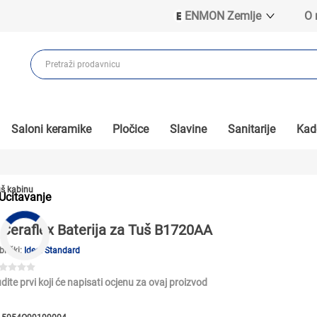
ENMON Zemlje
O
ENMON SRB
ENMON BIH
ENMON HR
ENMON MKD
Saloni keramike
Pločice
Slavine
Sanitarije
Kade
uš kabinu
Ucitavanje
Ceraflex Baterija za Tuš B1720AA
brički:
Ideal Standard
dite prvi koji će napisati ocjenu za ovaj proizvod