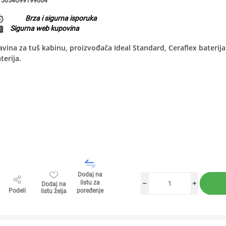
5054O99199004
Brza i sigurna isporuka
Sigurna web kupovina
avina za tuš kabinu, proizvođača Ideal Standard, Ceraflex baterij
terija.
Dodaj na
listu za
Dodaj na
h
i
Podeli
poređenje
listu želja