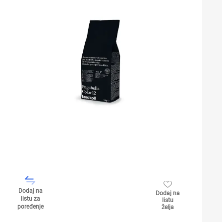
Dodaj na
Dodaj na
listu za
listu
poređenje
želja