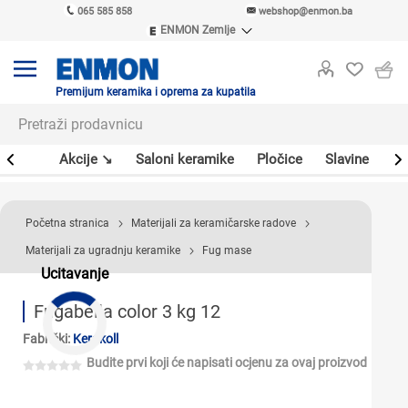
065 585 858
webshop@enmon.ba
ENMON Zemlje
ENMON SRB
ENMON BIH
ENMON HR
Premijum keramika i oprema za kupatila
ENMON MKD
leri
Akcije ↘
Saloni keramike
Pločice
Slavine
Sa
Početna stranica
Materijali za keramičarske radove
Materijali za ugradnju keramike
Fug mase
Ucitavanje
Fugabella color 3 kg 12
Fabrički:
Kerakoll
Budite prvi koji će napisati ocjenu za ovaj proizvod