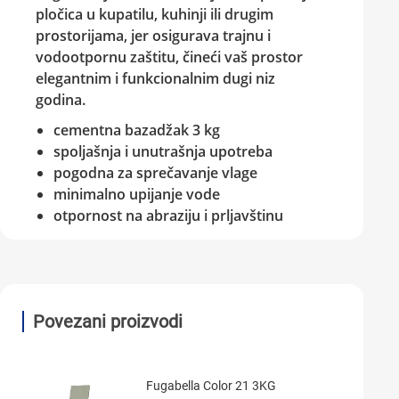
pločica u kupatilu, kuhinji ili drugim
prostorijama, jer osigurava trajnu i
vodootpornu zaštitu, čineći vaš prostor
elegantnim i funkcionalnim dugi niz
godina.
cementna baza
džak 3 kg
spoljašnja i unutrašnja upotreba
pogodna za sprečavanje vlage
minimalno upijanje vode
otpornost na abraziju i prljavštinu
Povezani proizvodi
Fugabella Color 21 3KG