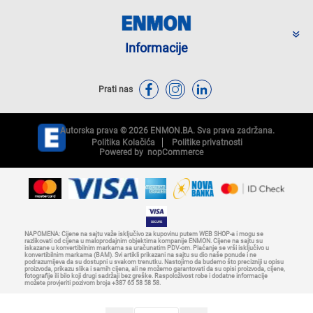
Informacije
Prati nas
Autorska prava © 2026 ENMON.BA. Sva prava zadržana.
Politika Kolačića
Politike privatnosti
Powered by
nopCommerce
NAPOMENA: Cijene na sajtu važe isključivo za kupovinu putem WEB SHOP-a i mogu se
razlikovati od cijena u maloprodajnim objektima kompanije ENMON. Cijene na sajtu su
iskazane u konvertibilnim markama sa uračunatim PDV-om. Plaćanje se vrši isključivo u
konvertibilnim markama (BAM). Svi artikli prikazani na sajtu su dio naše ponude i ne
podrazumijeva da su dostupni u svakom trenutku. Nastojimo da budemo što precizniji u opisu
proizvoda, prikazu slika i samih cijena, ali ne možemo garantovati da su opisi proizvoda, cijene,
fotografije ili bilo koji drugi sadržaji bez greške. Raspoloživost robe i dodatne informacije
možete provjeriti pozivom broja +387 65 58 58 58.