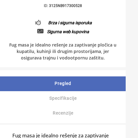
ID:
3125NB917300528
Brza i sigurna isporuka
Sigurna web kupovina
Fug masa je idealno rešenje za zaptivanje pločica u
kupatilu, kuhinji ili drugim prostorijama, jer
osigurava trajnu i vodootpornu zaštitu.
Pregled
Specifikacije
Recenzije
Fug masa
je idealno rešenje za zaptivanje