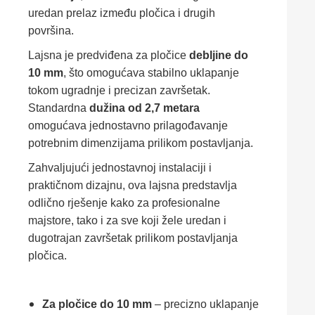
uredan prelaz između pločica i drugih
površina.
Lajsna je predviđena za pločice
debljine do
10 mm
, što omogućava stabilno uklapanje
tokom ugradnje i precizan završetak.
Standardna
dužina od 2,7 metara
omogućava jednostavno prilagođavanje
potrebnim dimenzijama prilikom postavljanja.
Zahvaljujući jednostavnoj instalaciji i
praktičnom dizajnu, ova lajsna predstavlja
odlično rješenje kako za profesionalne
majstore, tako i za sve koji žele uredan i
dugotrajan završetak prilikom postavljanja
pločica.
Za pločice do 10 mm
– precizno uklapanje