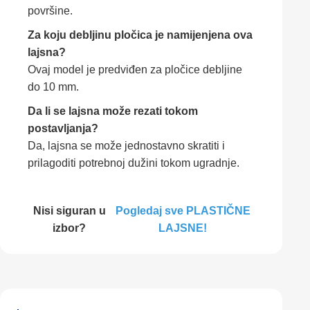
površine.
Za koju debljinu pločica je namijenjena ova
lajsna?
Ovaj model je predviđen za pločice debljine
do 10 mm.
Da li se lajsna može rezati tokom
postavljanja?
Da, lajsna se može jednostavno skratiti i
prilagoditi potrebnoj dužini tokom ugradnje.
Nisi siguran u
Pogledaj sve PLASTIČNE
izbor?
LAJSNE!