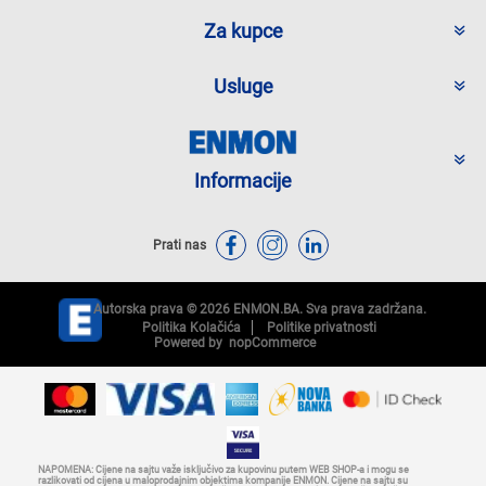
Za kupce
Usluge
Informacije
Prati nas
Autorska prava © 2026 ENMON.BA. Sva prava zadržana.
Politika Kolačića
Politike privatnosti
Powered by
nopCommerce
NAPOMENA: Cijene na sajtu važe isključivo za kupovinu putem WEB SHOP-a i mogu se
razlikovati od cijena u maloprodajnim objektima kompanije ENMON. Cijene na sajtu su