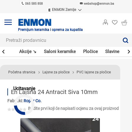
065 585 858
webshop@enmon.ba
ENMON Zemlje
ENMON SRB
ENMON BIH
ENMON HR
Premijum keramika i oprema za kupatila
ENMON MKD
leri
Akcije ↘
Saloni keramike
Pločice
Slavine
Sa
Početna stranica
Lajsne za pločice
PVC lajsne za pločice
Ucitavanje
En Lajsna 24 Antracit Siva 10mm
Fabrički:
Roper Co.
Budite prvi koji će napisati ocjenu za ovaj proizvod