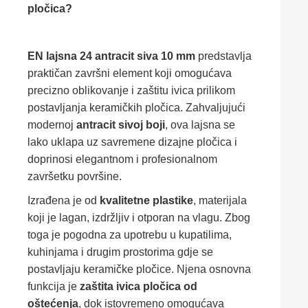
pločica?
EN lajsna 24 antracit siva 10 mm
predstavlja
praktičan završni element koji omogućava
precizno oblikovanje i zaštitu ivica prilikom
postavljanja keramičkih pločica. Zahvaljujući
modernoj
antracit sivoj boji
, ova lajsna se
lako uklapa uz savremene dizajne pločica i
doprinosi elegantnom i profesionalnom
završetku površine.
Izrađena je od
kvalitetne plastike
, materijala
koji je lagan, izdržljiv i otporan na vlagu. Zbog
toga je pogodna za upotrebu u kupatilima,
kuhinjama i drugim prostorima gdje se
postavljaju keramičke pločice. Njena osnovna
funkcija je
zaštita ivica pločica od
oštećenja
, dok istovremeno omogućava