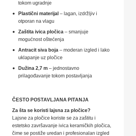
tokom ugradnje
Plastični materijal
– lagan, izdržljiv i
otporan na vlagu
Zaštita ivica pločica
– smanjuje
mogućnost oštećenja
Antracit siva boja
– moderan izgled i lako
uklapanje uz pločice
Dužina 2,7 m
– jednostavno
prilagođavanje tokom postavljanja
ČESTO POSTAVLJANA PITANJA
Za šta se koristi lajsna za pločice?
Lajsne za pločice koriste se za zaštitu i
estetsko završavanje ivica keramičkih pločica,
čime se postiže uredan i profesionalan izgled