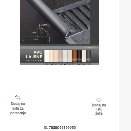
Dodaj na
Dodaj na
listu za
listu
poređenje
želja
ID:
7030Q99199050