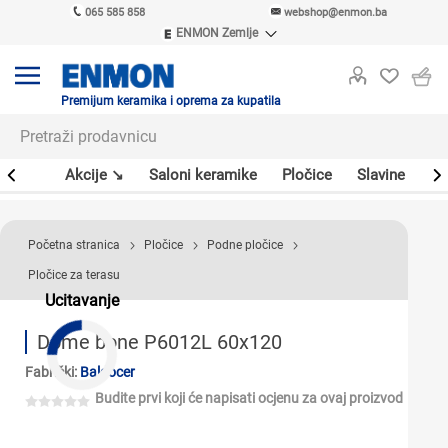
065 585 858
webshop@enmon.ba
ENMON Zemlje
ENMON SRB
ENMON BIH
ENMON HR
Premijum keramika i oprema za kupatila
ENMON MKD
leri
Akcije ↘
Saloni keramike
Pločice
Slavine
Sa
Početna stranica
Pločice
Podne pločice
Pločice za terasu
Ucitavanje
Dome bone P6012L 60x120
Fabrički:
Baldocer
Budite prvi koji će napisati ocjenu za ovaj proizvod