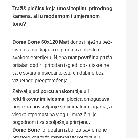
Tražiš pločicu koja unosi toplinu prirodnog
kamena, ali u modernom i umjerenom
tonu?
Dome Bone 60x120 Matt
donosi nježnu bež-
sivu nijansu koja lako pronalazi mjesto u
svakom enterijeru. Njena
mat površina
pruža
prijatan dodir i prirodan izgled, dok diskretne
šare stvaraju osjećaj teksture i dubine bez
vizuelnog preopterećenja.
Zahvaljujući
porculanskom tijelu
i
rektifikovanim ivicama
, pločica omogućava
precizno postavljanje s minimalnim fugama, a
visoka otpornost na vlagu i mraz čini je
pogodnom i za spoljašnju primjenu.
Dome Bone
je idealan izbor za savremene
prostore koji teže minimalističkoj toplini i