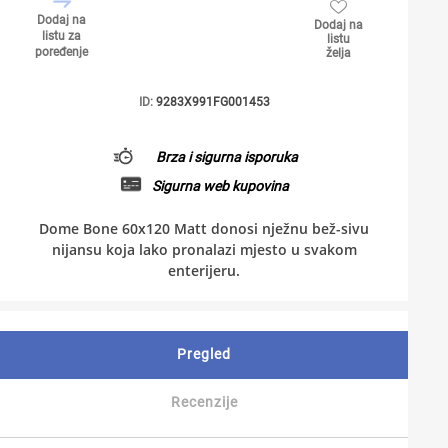
Dodaj na
Dodaj na
listu za
listu
poređenje
želja
ID:
9283X991FG001453
Brza i sigurna isporuka
Sigurna web kupovina
Dome Bone 60x120 Matt donosi nježnu bež-sivu
nijansu koja lako pronalazi mjesto u svakom
enterijeru.
Pregled
Recenzije