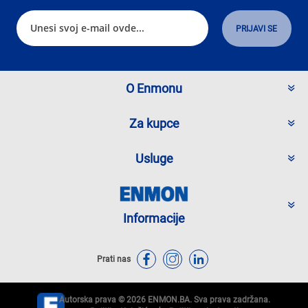
O Enmonu
Za kupce
Usluge
Informacije
Prati nas
Autorska prava © 2026 ENMON.BA. Sva prava zadržana.