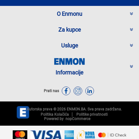
O Enmonu
Za kupce
Usluge
Informacije
Prati nas
Autorska prava © 2026 ENMON.BA. Sva prava zadržana.
Politika Kolačića
Politike privatnosti
Powered by
nopCommerce