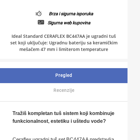
Brza i sigurna isporuka
Sigurna web kupovina
Ideal Standard CERAFLEX BC447AA je ugradni tuš
set koji uključuje: Ugradnu bateriju sa keramičkim
mešačem 47 mm i limiterom temperature
Pregled
Recenzije
Tražiš kompletan tuš sistem koji kombinuje
funkcionalnost, estetiku i uštedu vode?
Ceraflex ugradni tuš set BC447AA predstavlja