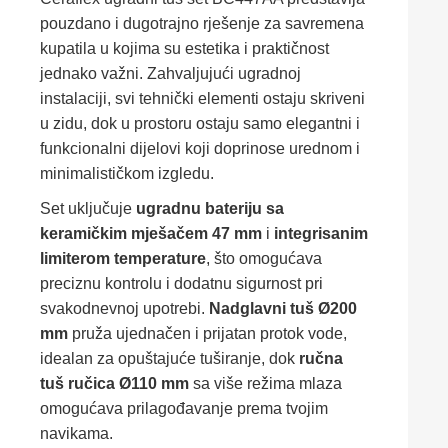
pouzdano i dugotrajno rješenje za savremena
kupatila u kojima su estetika i praktičnost
jednako važni. Zahvaljujući ugradnoj
instalaciji, svi tehnički elementi ostaju skriveni
u zidu, dok u prostoru ostaju samo elegantni i
funkcionalni dijelovi koji doprinose urednom i
minimalističkom izgledu.
Set uključuje
ugradnu bateriju sa
keramičkim mješačem 47 mm
i
integrisanim
limiterom temperature
, što omogućava
preciznu kontrolu i dodatnu sigurnost pri
svakodnevnoj upotrebi.
Nadglavni tuš Ø200
mm
pruža ujednačen i prijatan protok vode,
idealan za opuštajuće tuširanje, dok
ručna
tuš ručica Ø110 mm
sa više režima mlaza
omogućava prilagođavanje prema tvojim
navikama.