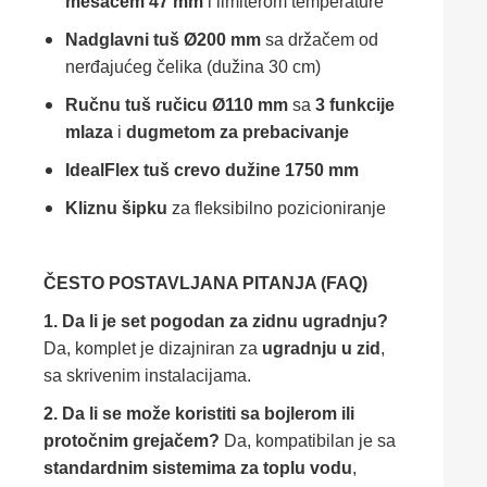
mešačem 47 mm
i limiterom temperature
Nadglavni tuš Ø200 mm
sa držačem od
nerđajućeg čelika (dužina 30 cm)
Ručnu tuš ručicu Ø110 mm
sa
3 funkcije
mlaza
i
dugmetom za prebacivanje
IdealFlex tuš crevo dužine 1750 mm
Kliznu šipku
za fleksibilno pozicioniranje
ČESTO POSTAVLJANA PITANJA (FAQ)
1. Da li je set pogodan za zidnu ugradnju?
Da, komplet je dizajniran za
ugradnju u zid
,
sa skrivenim instalacijama.
2. Da li se može koristiti sa bojlerom ili
protočnim grejačem?
Da, kompatibilan je sa
standardnim sistemima za toplu vodu
,