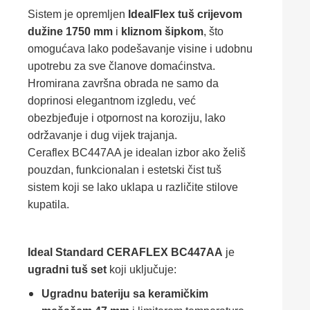
Sistem je opremljen
IdealFlex tuš crijevom
dužine 1750 mm
i
kliznom šipkom
, što
omogućava lako podešavanje visine i udobnu
upotrebu za sve članove domaćinstva.
Hromirana završna obrada ne samo da
doprinosi elegantnom izgledu, već
obezbjeđuje i otpornost na koroziju, lako
održavanje i dug vijek trajanja.
Ceraflex BC447AA je idealan izbor ako želiš
pouzdan, funkcionalan i estetski čist tuš
sistem koji se lako uklapa u različite stilove
kupatila.
Ideal Standard CERAFLEX BC447AA
je
ugradni tuš set
koji uključuje:
Ugradnu bateriju sa keramičkim