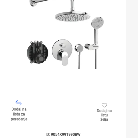
Dodaj na
Dodaj na
listu za
listu
poređenje
želja
ID:
9054X991990BW