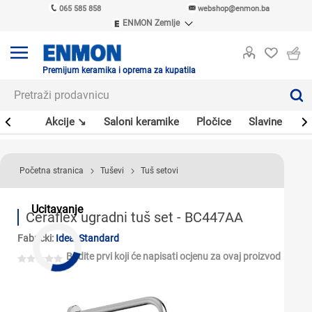
065 585 858
webshop@enmon.ba
ENMON Zemlje
ENMON SRB
ENMON BIH
ENMON HR
Premijum keramika i oprema za kupatila
ENMON MKD
leri
Akcije ↘
Saloni keramike
Pločice
Slavine
Sa
Početna stranica
Tuševi
Tuš setovi
Ucitavanje
Ceraflex ugradni tuš set - BC447AA
Fabrički:
Ideal Standard
Budite prvi koji će napisati ocjenu za ovaj proizvod