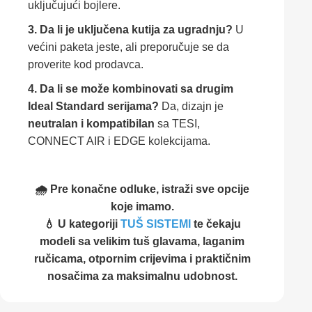
uključujući bojlere.
3. Da li je uključena kutija za ugradnju?
U
većini paketa jeste, ali preporučuje se da
proverite kod prodavca.
4. Da li se može kombinovati sa drugim
Ideal Standard serijama?
Da, dizajn je
neutralan i kompatibilan
sa TESI,
CONNECT AIR i EDGE kolekcijama.
🌧️ Pre konačne odluke, istraži sve opcije
koje imamo.
💧 U kategoriji
TUŠ SISTEMI
te čekaju
modeli sa velikim tuš glavama, laganim
ručicama, otpornim crijevima i praktičnim
nosačima za maksimalnu udobnost.