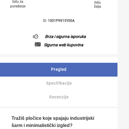
listu za
listu
poređenje
želja
ID:
1001P9915Y00A
Brza i sigurna isporuka
Sigurna web kupovina
Pregled
Specifikacije
Recenzije
Tražiš pločice koje spajaju industrijski
šarm i minimalistički izgled?