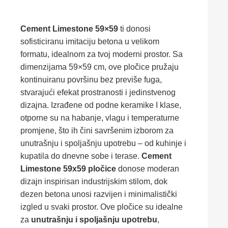
Cement Limestone 59×59
ti donosi
sofisticiranu imitaciju betona u velikom
formatu, idealnom za tvoj moderni prostor. Sa
dimenzijama 59×59 cm, ove pločice pružaju
kontinuiranu površinu bez previše fuga,
stvarajući efekat prostranosti i jedinstvenog
dizajna. Izrađene od podne keramike I klase,
otporne su na habanje, vlagu i temperaturne
promjene, što ih čini savršenim izborom za
unutrašnju i spoljašnju upotrebu – od kuhinje i
kupatila do dnevne sobe i terase.
Cement
Limestone 59x59 pločice
donose moderan
dizajn inspirisan industrijskim stilom, dok
dezen betona unosi razvijen i minimalistički
izgled u svaki prostor. Ove pločice su idealne
za
unutrašnju i spoljašnju upotrebu
,