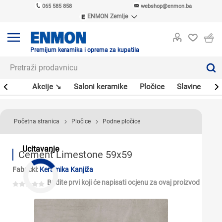
065 585 858
webshop@enmon.ba
ENMON Zemlje
ENMON SRB
ENMON BIH
ENMON HR
Premijum keramika i oprema za kupatila
ENMON MKD
leri
Akcije ↘
Saloni keramike
Pločice
Slavine
Sa
Početna stranica
Pločice
Podne pločice
Ucitavanje
Cement Limestone 59x59
Fabrički:
Keramika Kanjiža
Budite prvi koji će napisati ocjenu za ovaj proizvod