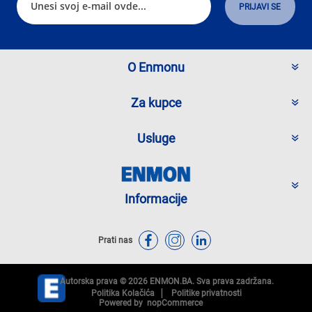
O Enmonu
Za kupce
Usluge
Informacije
Prati nas
Autorska prava © 2026 ENMON.BA. Sva prava zadržana.
Politika Kolačića
Politike privatnosti
Powered by
nopCommerce