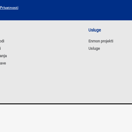
 Privatnosti
Usluge
odi
Enmon projekti
i
Usluge
anja
tave
Poli
NAPOMENA: Cijene na sajtu važe isključivo za kupovinu
sajtu su iskazane u konvertibilnim markama sa uračunatim
naše ponude i ne podrazumijeva da su dostupni u svakom t
možemo garantovati da su opisi proizvoda, cijene, fotograf