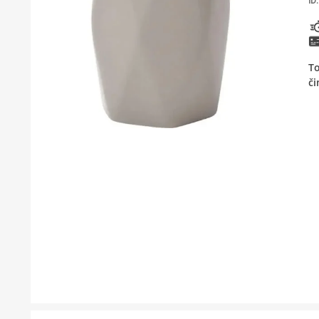
ID:
KUPATILSKI NAMJEŠTAJ I OGLEDALA
BOJLERI
To
LAJSNE ZA PLOČICE
či
MATERIJALI ZA KERAMIČARSKE RADOVE
ALATI ZA KERAMIKU
ODVOD VODE
KUPATILSKA GALANTERIJA
SVI PROIZVODI