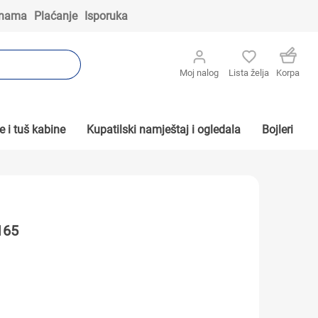
 nama
Plaćanje
Isporuka
Moj nalog
Lista želja
Korpa
 i tuš kabine
Kupatilski namještaj i ogledala
Bojleri
165