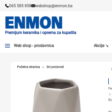
065 585 858
webshop@enmon.ba
Premijum keramika i oprema za kupatila
Web shop - prodavnica
Akcije ↘
AKCIJE ↘
Početna stranica
Svi proizvodi
PLOČICE
SLAVINE
Fa
KADE I TUŠ KABINE
SANITARIJE
Bu
TUŠEVI