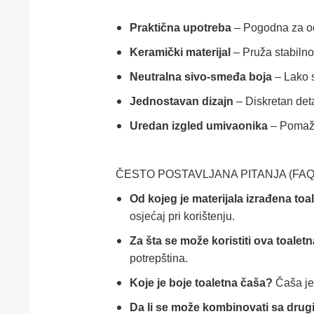
Praktična upotreba
– Pogodna za odl
Keramički materijal
– Pruža stabilno
Neutralna sivo-smeđa boja
– Lako s
Jednostavan dizajn
– Diskretan deta
Uredan izgled umivaonika
– Pomaže
ČESTO POSTAVLJANA PITANJA (FAQ
Od kojeg je materijala izrađena t
osjećaj pri korištenju.
Za šta se može koristiti ova toale
potrepština.
Koje je boje toaletna čaša?
Čaša je 
Da li se može kombinovati sa dru