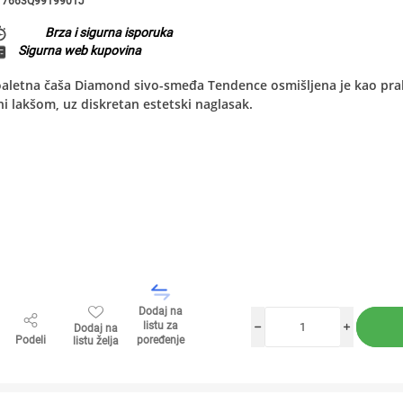
7663Q9919901J
Brza i sigurna isporuka
Sigurna web kupovina
aletna čaša Diamond sivo-smeđa Tendence osmišljena je kao pra
ni lakšom, uz diskretan estetski naglasak.
Dodaj na
listu za
Dodaj na
h
i
Podeli
poređenje
listu želja