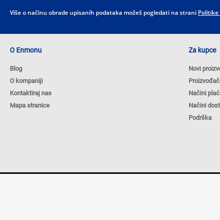
Više o načinu obrade upisanih podataka možeš pogledati na strani
Politike
O Enmonu
Za kupce
Blog
Novi proizv
O kompaniji
Proizvođač
Kontaktiraj nas
Načini plać
Mapa stranice
Načini dos
Podrška
Autorska prava © 2026 ENMON.BA. Sva prava zadržana.