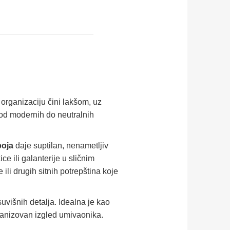
organizaciju čini lakšom, uz
 od modernih do neutralnih
boja
daje suptilan, nenametljiv
e ili galanterije u sličnim
li drugih sitnih potrepština koje
uvišnih detalja. Idealna je kao
rganizovan izgled umivaonika.