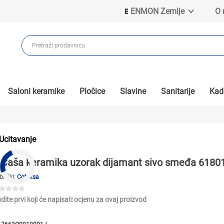
ENMON Zemlje
O
ENMON SRB
ENMON BIH
ENMON HR
ENMON MKD
Saloni keramike
Pločice
Slavine
Sanitarije
Kade
Ucitavanje
Čaša keramika uzorak dijamant sivo smeđa 6180
brički:
Cotexsa
dite prvi koji će napisati ocjenu za ovaj proizvod