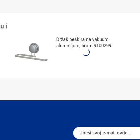
u i
Držaš peškira na vakuum
aluminijum, hrom 9100299