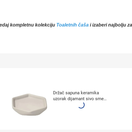
ledaj kompletnu kolekciju
Toaletnih čaša
i izaberi najbolju z
Držač sapuna keramika
uzorak dijamant sivo smeđa
6480165