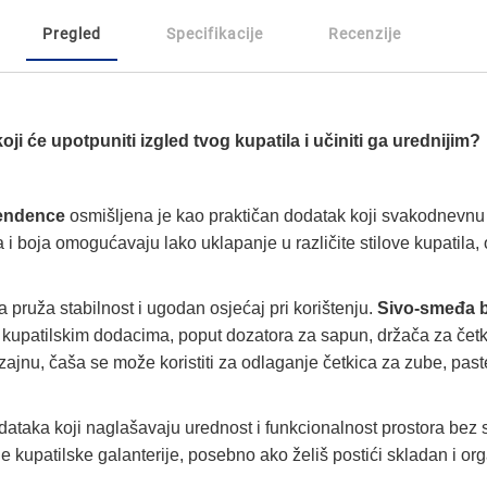
Pregled
Specifikacije
Recenzije
koji će upotpuniti izgled tvog kupatila i učiniti ga urednijim?
endence
osmišljena je kao praktičan dodatak koji svakodnevnu 
 i boja omogućavaju lako uklapanje u različite stilove kupatila,
a pruža stabilnost i ugodan osjećaj pri korištenju.
Sivo-smeđa 
 kupatilskim dodacima, poput dozatora za sapun, držača za četkic
jnu, čaša se može koristiti za odlaganje četkica za zube, paste i
ataka koji naglašavaju urednost i funkcionalnost prostora bez s
e kupatilske galanterije, posebno ako želiš postići skladan i o