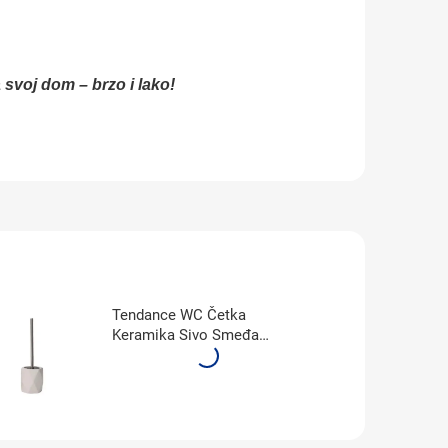
a svoj dom – brzo i lako!
Tendance WC Četka
Keramika Sivo Smeđa
6680165