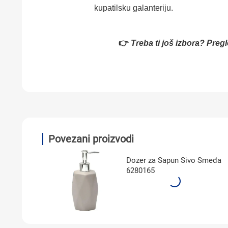
kupatilsku galanteriju.
👉
Treba ti još izbora? Preg
Povezani proizvodi
Dozer za Sapun Sivo Smeđa
6280165