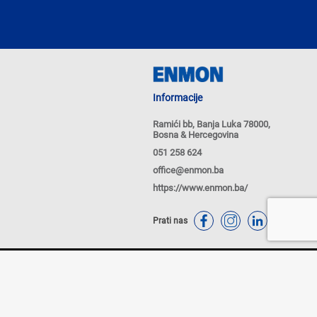
Informacije
Ramići bb, Banja Luka 78000,
Bosna & Hercegovina
051 258 624
office@enmon.ba
https://www.enmon.ba/
Prati nas
tika Kolačića
Politike privatnosti
Powered by
nopCommerce
 putem WEB SHOP-a i mogu se razlikovati od cijena u maloprodajnim objektima kompanije ENMON. Cijene na
 PDV-om. Plaćanje se vrši isključivo u konvertibilnim markama (BAM). Svi artikli prikazani na sajtu su dio
renutku. Nastojimo da budemo što precizniji u opisu proizvoda, prikazu slika i samih cijena, ali ne
ije ili bilo koji drugi sadržaji bez greške. Raspoloživost robe i dodatne informacije možete provjeriti pozivom