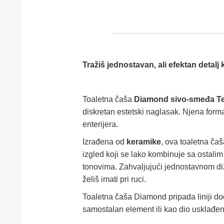
Tražiš jednostavan, ali efektan detalj 
Toaletna čaša
Diamond sivo-smeđa T
diskretan estetski naglasak. Njena forma
enterijera.
Izrađena od
keramike
, ova toaletna čaš
izgled koji se lako kombinuje sa ostalim
tonovima. Zahvaljujući jednostavnom diza
želiš imati pri ruci.
Toaletna čaša Diamond pripada liniji dod
samostalan element ili kao dio usklađen