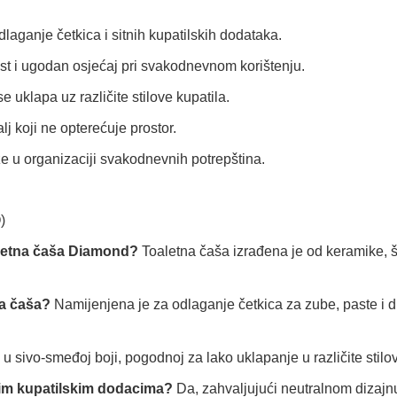
aganje četkica i sitnih kupatilskih dodataka.
st i ugodan osjećaj pri svakodnevnom korištenju.
e uklapa uz različite stilove kupatila.
lj koji ne opterećuje prostor.
 u organizaciji svakodnevnih potrepština.
)
oaletna čaša Diamond?
Toaletna čaša izrađena je od keramike, št
tna čaša?
Namijenjena je za odlaganje četkica za zube, paste i dr
u sivo-smeđoj boji, pogodnoj za lako uklapanje u različite stilov
gim kupatilskim dodacima?
Da, zahvaljujući neutralnom dizajnu