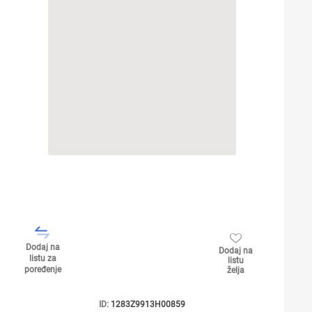
Dodaj na
Dodaj na
listu za
listu
poređenje
želja
ID:
1283Z9913H00859