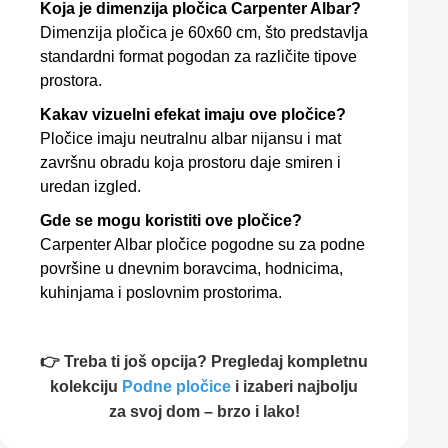
Koja je dimenzija pločica Carpenter Albar?
Dimenzija pločica je 60x60 cm, što predstavlja
standardni format pogodan za različite tipove
prostora.
Kakav vizuelni efekat imaju ove pločice?
Pločice imaju neutralnu albar nijansu i mat
završnu obradu koja prostoru daje smiren i
uredan izgled.
Gde se mogu koristiti ove pločice?
Carpenter Albar pločice pogodne su za podne
površine u dnevnim boravcima, hodnicima,
kuhinjama i poslovnim prostorima.
👉 Treba ti još opcija? Pregledaj kompletnu
kolekciju
Podne pločice
i izaberi najbolju
za svoj dom – brzo i lako!