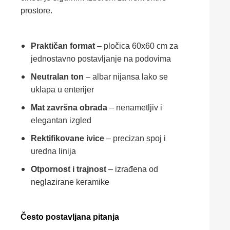
prostore.
Praktičan format
– pločica 60x60 cm za
jednostavno postavljanje na podovima
Neutralan ton
– albar nijansa lako se
uklapa u enterijer
Mat završna obrada
– nenametljiv i
elegantan izgled
Rektifikovane ivice
– precizan spoj i
uredna linija
Otpornost i trajnost
– izrađena od
neglazirane keramike
Često postavljana pitanja