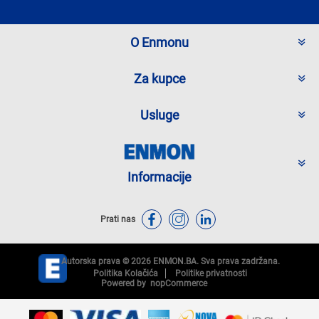
O Enmonu
Za kupce
Usluge
Informacije
Prati nas
Autorska prava © 2026 ENMON.BA. Sva prava zadržana.
Politika Kolačića
Politike privatnosti
Powered by
nopCommerce