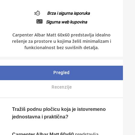
Brza i sigurna isporuka
Sigurna web kupovina
Carpenter Albar Matt 60x60 predstavlja idealno
rešenje za prostore u kojima želiš minimalizam i
funkcionalnost bez suvišnih detalja.
Pregled
Recenzije
Tražiš podnu pločicu koja je istovremeno
jednostavna i praktična?
Carpenter Albar Matt 60x60
predstavlja