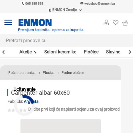
065 585 858
webshop@enmon.ba
ENMON Zemlje
ENMON SRB
ENMON BIH
ENMON HR
Premijum keramika i oprema za kupatila
ENMON MKD
leri
Akcije ↘
Saloni keramike
Pločice
Slavine
Sa
Početna stranica
Pločice
Podne pločice
Ucitavanje
Carpenter albar 60x60
Fabrički:
Argenta
Budite prvi koji će napisati ocjenu za ovaj proizvod