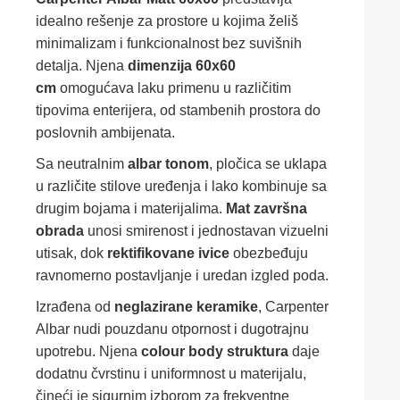
idealno rešenje za prostore u kojima želiš
minimalizam i funkcionalnost bez suvišnih
detalja. Njena
dimenzija 60x60
cm
omogućava laku primenu u različitim
tipovima enterijera, od stambenih prostora do
poslovnih ambijenata.
Sa neutralnim
albar tonom
, pločica se uklapa
u različite stilove uređenja i lako kombinuje sa
drugim bojama i materijalima.
Mat završna
obrada
unosi smirenost i jednostavan vizuelni
utisak, dok
rektifikovane ivice
obezbeđuju
ravnomerno postavljanje i uredan izgled poda.
Izrađena od
neglazirane keramike
, Carpenter
Albar nudi pouzdanu otpornost i dugotrajnu
upotrebu. Njena
colour body struktura
daje
dodatnu čvrstinu i uniformnost u materijalu,
čineći je sigurnim izborom za frekventne