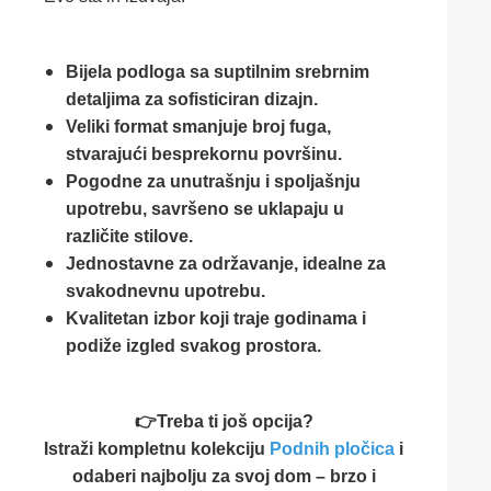
Bijela podloga sa suptilnim srebrnim
detaljima za sofisticiran dizajn.
Veliki format smanjuje broj fuga,
stvarajući besprekornu površinu.
Pogodne za unutrašnju i spoljašnju
upotrebu, savršeno se uklapaju u
različite stilove.
Jednostavne za održavanje, idealne za
svakodnevnu upotrebu.
Kvalitetan izbor koji traje godinama i
podiže izgled svakog prostora.
👉Treba ti još opcija?
Istraži kompletnu kolekciju
Podnih pločica
i
odaberi najbolju za svoj dom – brzo i