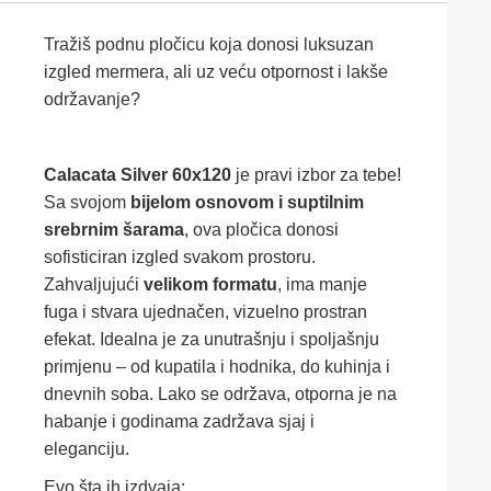
Tražiš podnu pločicu koja donosi luksuzan
izgled mermera, ali uz veću otpornost i lakše
održavanje?
Calacata Silver 60x120
je pravi izbor za tebe!
Sa svojom
bijelom osnovom i suptilnim
srebrnim šarama
, ova pločica donosi
sofisticiran izgled svakom prostoru.
Zahvaljujući
velikom formatu
, ima manje
fuga i stvara ujednačen, vizuelno prostran
efekat. Idealna je za unutrašnju i spoljašnju
primjenu – od kupatila i hodnika, do kuhinja i
dnevnih soba. Lako se održava, otporna je na
habanje i godinama zadržava sjaj i
eleganciju.
Evo šta ih izdvaja: