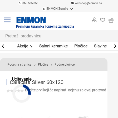
065 585 858
webshop@enmon.ba
ENMON Zemlje
ENMON SRB
ENMON BIH
ENMON HR
Premijum keramika i oprema za kupatila
ENMON MKD
leri
Akcije ↘
Saloni keramike
Pločice
Slavine
Sa
Početna stranica
Pločice
Podne pločice
Ucitavanje
Calacata Silver 60x120
Budite prvi koji će napisati ocjenu za ovaj proizvod