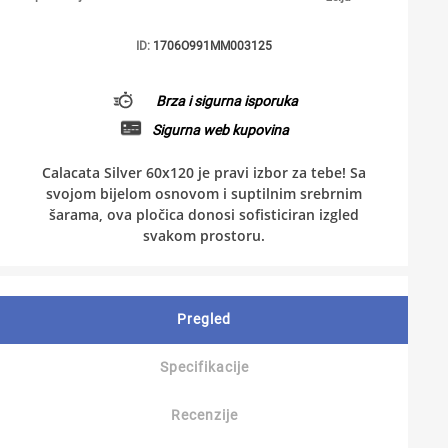
ID:
1706O991MM003125
Brza i sigurna isporuka
Sigurna web kupovina
Calacata Silver 60x120 je pravi izbor za tebe! Sa
svojom bijelom osnovom i suptilnim srebrnim
šarama, ova pločica donosi sofisticiran izgled
svakom prostoru.
Pregled
Specifikacije
Recenzije