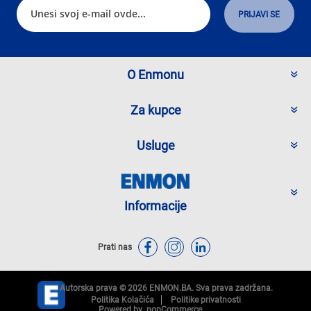
O Enmonu
Za kupce
Usluge
Informacije
Prati nas
Autorska prava © 2026 ENMON.BA. Sva prava zadržana.
Politika Kolačića
Politike privatnosti
Powered by
nopCommerce