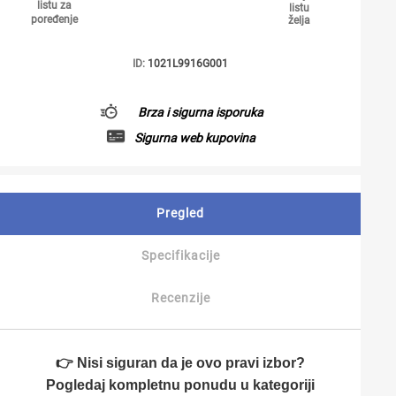
listu za
listu
poređenje
želja
ID:
1021L9916G001
Brza i sigurna isporuka
Sigurna web kupovina
Pregled
Specifikacije
Recenzije
👉 Nisi siguran da je ovo pravi izbor?
Pogledaj kompletnu ponudu u kategoriji