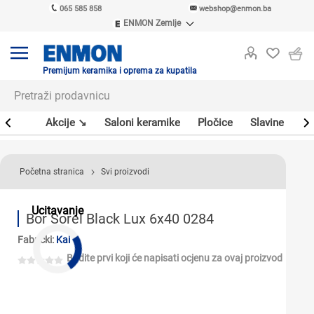
065 585 858
webshop@enmon.ba
ENMON Zemlje
ENMON SRB
ENMON BIH
ENMON HR
Premijum keramika i oprema za kupatila
ENMON MKD
leri
Akcije ↘
Saloni keramike
Pločice
Slavine
Sa
Početna stranica
Svi proizvodi
Ucitavanje
Bor Sorel Black Lux 6x40 0284
Fabrički:
Kai
Budite prvi koji će napisati ocjenu za ovaj proizvod