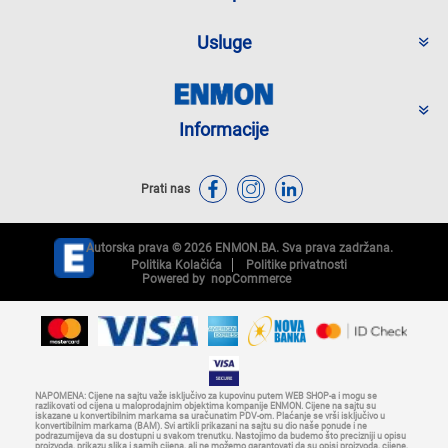
Usluge
Informacije
Prati nas
Autorska prava © 2026 ENMON.BA. Sva prava zadržana.
Politika Kolačića
Politike privatnosti
Powered by
nopCommerce
NAPOMENA: Cijene na sajtu važe isključivo za kupovinu putem WEB SHOP-a i mogu se
razlikovati od cijena u maloprodajnim objektima kompanije ENMON. Cijene na sajtu su
iskazane u konvertibilnim markama sa uračunatim PDV-om. Plaćanje se vrši isključivo u
konvertibilnim markama (BAM). Svi artikli prikazani na sajtu su dio naše ponude i ne
podrazumijeva da su dostupni u svakom trenutku. Nastojimo da budemo što precizniji u opisu
proizvoda, prikazu slika i samih cijena, ali ne možemo garantovati da su opisi proizvoda, cijene,