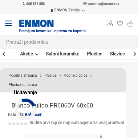
065 585 858
webshop@enmon.ba
ENMON Zemlje
ENMON SRB
ENMON BIH
ENMON HR
Premijum keramika i oprema za kupatila
ENMON MKD
leri
Akcije ↘
Saloni keramike
Pločice
Slavine
Sa
Početna stranica
Pločice
Podne pločice
Pločice za terasu
Ucitavanje
Blanco pulido PR6060V 60x60
Fabrički:
Baldocer
Budite prvi koji će napisati ocjenu za ovaj proizvod