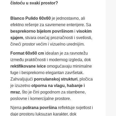
čistoću u svaki prostor?
Blanco Pulido 60x60
je jednostavno, ali
efektno rešenje za savremene enterijere. Sa
besprekorno bijelom površinom
i
visokim
sjajem
, stvara osećaj prozračnosti i svetlosti,
čineći prostor većim i vizuelno urednijim.
Format 60x60 cm
idealan je za ravnotežu
između praktičnosti i modernog izgleda, dok
rektifikovane ivice
omogućavaju minimalne
fuge i besprekorno elegantan završetak.
Zahvaljujući
porculanskoj strukturi
, pločica
je izuzetno
otporna na vlagu, habanje i
mraz
, što je čini pogodnom za stambene,
poslovne i komercijalne prostore.
Njena
polirana površina
reflektuje svjetlost i
daje prostoru luksuzan karakter, dok