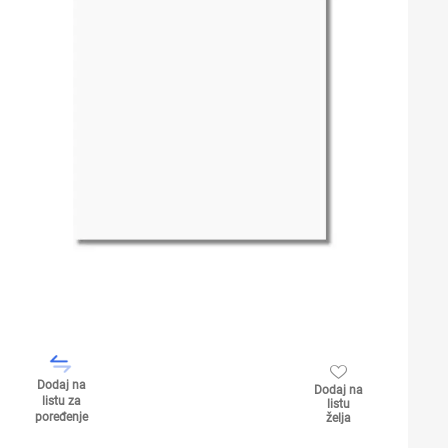
Dodaj na
Dodaj na
listu za
listu
poređenje
želja