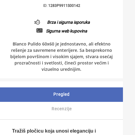
ID:
1283P9911S00142
Brza i sigurna isporuka
Sigurna web kupovina
Blanco Pulido 60x60 je jednostavno, ali efektno
rešenje za savremene enterijere. Sa besprekorno
bijelom površinom i visokim sjajem, stvara osećaj
prozračnosti i svetlosti, čineći prostor većim i
vizuelno urednijim.
Pregled
Recenzije
Tražiš pločicu koja unosi eleganciju i