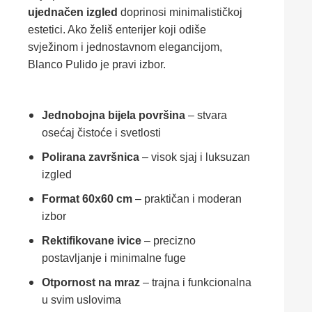
ujednačen izgled
doprinosi minimalističkoj
estetici. Ako želiš enterijer koji odiše
svježinom i jednostavnom elegancijom,
Blanco Pulido je pravi izbor.
Jednobojna bijela površina
– stvara
osećaj čistoće i svetlosti
Polirana završnica
– visok sjaj i luksuzan
izgled
Format 60x60 cm
– praktičan i moderan
izbor
Rektifikovane ivice
– precizno
postavljanje i minimalne fuge
Otpornost na mraz
– trajna i funkcionalna
u svim uslovima