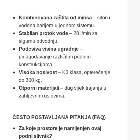
Kombinovana zaštita od mirisa
– sifon i
vodena barijera u jednom sistemu.
Stabilan protok vode
– 28 l/min za
sigurnu odvodnju.
Podesiva visina ugradnje
–
prilagođavanje različitim podnim
konstrukcijama.
Visoka nosivost
– K3 klasa, opterećenje
do 300 kg.
Otporni materijali
– dug vijek trajanja u
zahtjevnim uslovima.
ČESTO POSTAVLJANA PITANJA (FAQ)
Za koje prostore je namijenjen ovaj
podni slivnik?