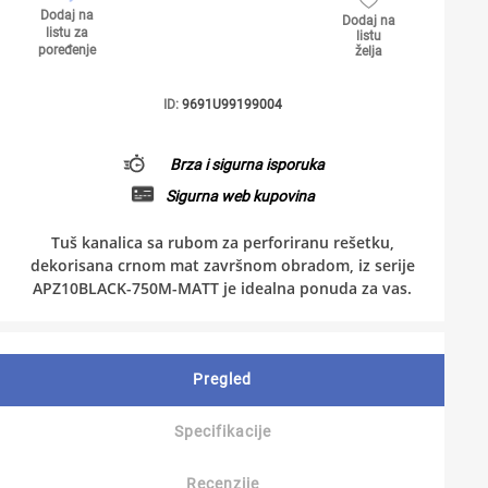
Dodaj na
Dodaj na
listu za
listu
poređenje
želja
ID:
9691U99199004
Brza i sigurna isporuka
Sigurna web kupovina
Tuš kanalica sa rubom za perforiranu rešetku,
dekorisana crnom mat završnom obradom, iz serije
APZ10BLACK-750M-MATT je idealna ponuda za vas.
Pregled
Specifikacije
Recenzije