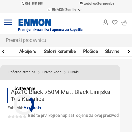
065 585 858
webshop@enmon.ba
ENMON Zemlje
ENMON SRB
ENMON BIH
ENMON HR
Premijum keramika i oprema za kupatila
ENMON MKD
leri
Akcije ↘
Saloni keramike
Pločice
Slavine
Sa
Početna stranica
Odvod vode
Slivnici
Ucitavanje
Apz10 Black 750M Matt Black Linijska
Tuš Kanalica
Fabrički:
Alcadrain
Budite prvi koji će napisati ocjenu za ovaj proizvod