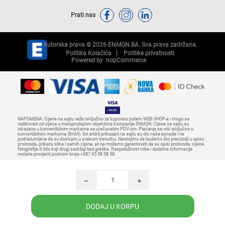
Prati nas
Autorska prava © 2026 ENMON.BA. Sva prava zadržana.
Politika Kolačića
Politike privatnosti
Powered by
nopCommerce
NAPOMENA: Cijene na sajtu važe isključivo za kupovinu putem WEB SHOP-a i mogu se
razlikovati od cijena u maloprodajnim objektima kompanije ENMON. Cijene na sajtu su
iskazane u konvertibilnim markama sa uračunatim PDV-om. Plaćanje se vrši isključivo u
konvertibilnim markama (BAM). Svi artikli prikazani na sajtu su dio naše ponude i ne
podrazumijeva da su dostupni u svakom trenutku. Nastojimo da budemo što precizniji u opisu
proizvoda, prikazu slika i samih cijena, ali ne možemo garantovati da su opisi proizvoda, cijene,
fotografije ili bilo koji drugi sadržaji bez greške. Raspoloživost robe i dodatne informacije
možete provjeriti pozivom broja +387 65 58 58 58.
h
i