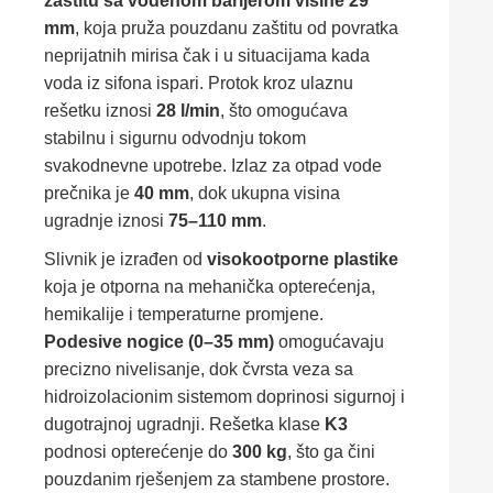
zaštitu sa vodenom barijerom visine 29
mm
, koja pruža pouzdanu zaštitu od povratka
neprijatnih mirisa čak i u situacijama kada
voda iz sifona ispari. Protok kroz ulaznu
rešetku iznosi
28 l/min
, što omogućava
stabilnu i sigurnu odvodnju tokom
svakodnevne upotrebe. Izlaz za otpad vode
prečnika je
40 mm
, dok ukupna visina
ugradnje iznosi
75–110 mm
.
Slivnik je izrađen od
visokootporne plastike
koja je otporna na mehanička opterećenja,
hemikalije i temperaturne promjene.
Podesive nogice (0–35 mm)
omogućavaju
precizno nivelisanje, dok čvrsta veza sa
hidroizolacionim sistemom doprinosi sigurnoj i
dugotrajnoj ugradnji. Rešetka klase
K3
podnosi opterećenje do
300 kg
, što ga čini
pouzdanim rješenjem za stambene prostore.