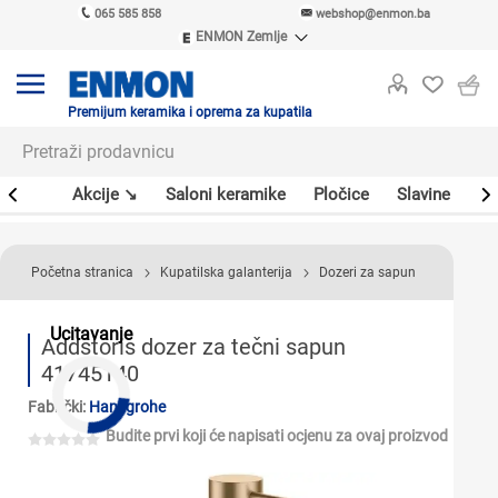
065 585 858
webshop@enmon.ba
ENMON Zemlje
ENMON SRB
ENMON BIH
ENMON HR
Premijum keramika i oprema za kupatila
ENMON MKD
leri
Akcije ↘
Saloni keramike
Pločice
Slavine
Sa
Početna stranica
Kupatilska galanterija
Dozeri za sapun
Ucitavanje
Addstoris dozer za tečni sapun
41745140
Fabrički:
Hansgrohe
Budite prvi koji će napisati ocjenu za ovaj proizvod