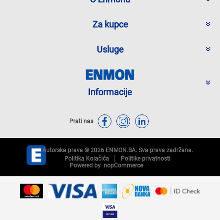
Za kupce
Usluge
Informacije
Prati nas
Autorska prava © 2026 ENMON.BA. Sva prava zadržana.
Politika Kolačića
Politike privatnosti
Powered by
nopCommerce