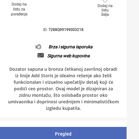
Dodaj na
Dodaj na
listu za
listu
poređenje
želja
ID:
7288Q99199003218
Brza i sigurna isporuka
Sigurna web kupovina
Dozator sapuna u bronza četkanoj završnoj obradi
iz linije Add Storis je idealno rešenje ako želiš
funkcionalan i vizuelno upečatljiv detalj koji će
podići ceo prostor. Ovaj model je dizajniran za
zidnu montažu, što oslobađa prostor oko
umivaonika i doprinosi urednijem i minimalističkom
izgledu kupatila.
Pregled