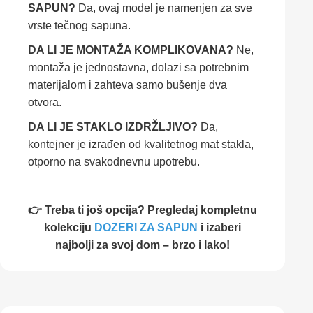
SAPUN?
Da, ovaj model je namenjen za sve
vrste tečnog sapuna.
DA LI JE MONTAŽA KOMPLIKOVANA?
Ne,
montaža je jednostavna, dolazi sa potrebnim
materijalom i zahteva samo bušenje dva
otvora.
DA LI JE STAKLO IZDRŽLJIVO?
Da,
kontejner je izrađen od kvalitetnog mat stakla,
otporno na svakodnevnu upotrebu.
👉 Treba ti još opcija? Pregledaj kompletnu
kolekciju
DOZERI ZA SAPUN
i izaberi
najbolji za svoj dom – brzo i lako!