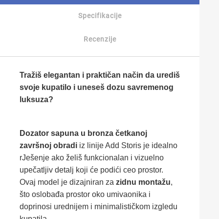
Specifikacije
Recenzije
Tražiš elegantan i praktičan način da urediš
svoje kupatilo i uneseš dozu savremenog
luksuza?
Dozator sapuna u bronza četkanoj
završnoj obradi
iz linije Add Storis je idealno
rJešenje ako želiš funkcionalan i vizuelno
upečatljiv detalj koji će podići ceo prostor.
Ovaj model je dizajniran za
zidnu montažu
,
što oslobađa prostor oko umivaonika i
doprinosi urednijem i minimalističkom izgledu
kupatila.