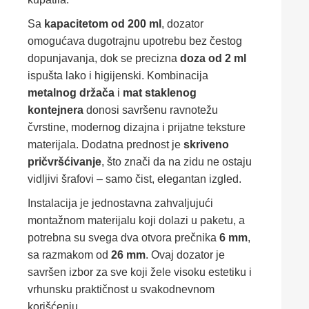
Sa
kapacitetom od 200 ml
, dozator
omogućava dugotrajnu upotrebu bez čestog
dopunjavanja, dok se precizna
doza od 2 ml
ispušta lako i higijenski. Kombinacija
metalnog držača
i
mat staklenog
kontejnera
donosi savršenu ravnotežu
čvrstine, modernog dizajna i prijatne teksture
materijala. Dodatna prednost je
skriveno
pričvršćivanje
, što znači da na zidu ne ostaju
vidljivi šrafovi – samo čist, elegantan izgled.
Instalacija je jednostavna zahvaljujući
montažnom materijalu koji dolazi u paketu, a
potrebna su svega dva otvora prečnika
6 mm
,
sa razmakom od
26 mm
. Ovaj dozator je
savršen izbor za sve koji žele visoku estetiku i
vrhunsku praktičnost u svakodnevnom
korišćenju.