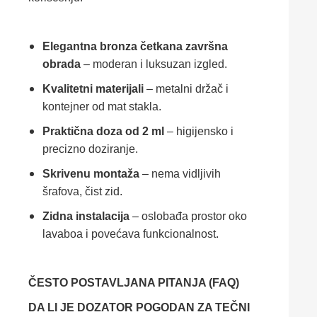
Elegantna bronza četkana završna
obrada
– moderan i luksuzan izgled.
Kvalitetni materijali
– metalni držač i
kontejner od mat stakla.
Praktična doza od 2 ml
– higijensko i
precizno doziranje.
Skrivenu montaža
– nema vidljivih
šrafova, čist zid.
Zidna instalacija
– oslobađa prostor oko
lavaboa i povećava funkcionalnost.
ČESTO POSTAVLJANA PITANJA (FAQ)
DA LI JE DOZATOR POGODAN ZA TEČNI